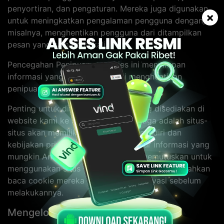
penyortiran, dan pengaturan. Mereka juga digunakan
×
untuk meningkatkan pengalaman pengguna dengan,
misalnya, menghentikan pengguna dari ditampilkan
pesan yang sama dua kali.
Pencegahan Penipuan - cookies ini menyimpan
informasi yang membantu kami menghentikan
penipuan di Website kami.
Penting untuk diingat bahwa link yang disediakan di
website kami ke situs web pihak ketiga adalah situs-
situs akan memiliki cookie mereka sendiri dan
kebijakan privasi yang akan mengatur informasi yang
mungkin Anda kirimkan. Jika Anda memutuskan untuk
menggunakan situs web pihak ketiga terkait, silahkan
baca cookie mereka dan kebijakan privasi sebelum
melakukannya.
Mengelola Cookie