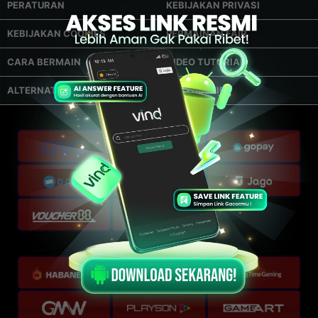
PERATURAN
KEBIJAKAN PRIVASI
KEBIJAKAN COOKIES
PERMAINAN FAIR
CARA BERMAIN
VIDEO TUTORIAL
ALTERNATIF LINK
ANTI BLOKIR
Cara Pembayaran:
Partner Kami: